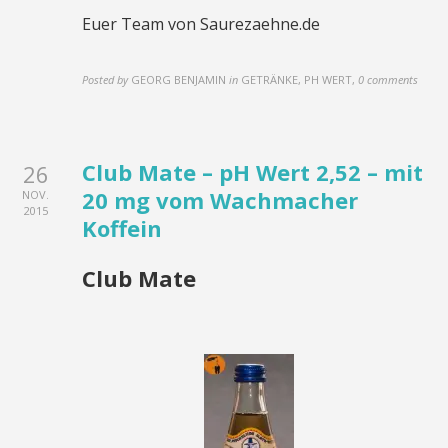
Euer Team von Saurezaehne.de
Posted by
GEORG BENJAMIN
in
GETRÄNKE, PH WERT
,
0 comments
Club Mate – pH Wert 2,52 – mit
26
20 mg vom Wachmacher
NOV.
2015
Koffein
Club Mate