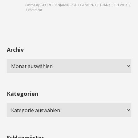
Posted by
GEORG BENJAMIN
in
ALLGEMEIN, GETRÄNKE, PH WERT
,
1 comment
Archiv
Kategorien
Schlagwörter