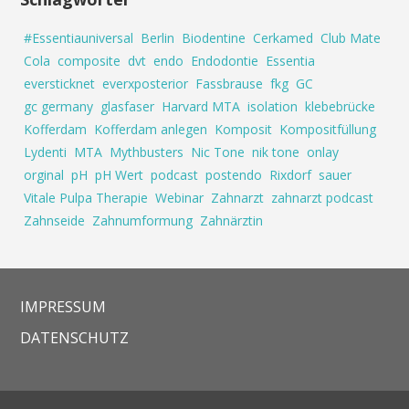
#Essentiauniversal
Berlin
Biodentine
Cerkamed
Club Mate
Cola
composite
dvt
endo
Endodontie
Essentia
eversticknet
everxposterior
Fassbrause
fkg
GC
gc germany
glasfaser
Harvard MTA
isolation
klebebrücke
Kofferdam
Kofferdam anlegen
Komposit
Kompositfüllung
Lydenti
MTA
Mythbusters
Nic Tone
nik tone
onlay
orginal
pH
pH Wert
podcast
postendo
Rixdorf
sauer
Vitale Pulpa Therapie
Webinar
Zahnarzt
zahnarzt podcast
Zahnseide
Zahnumformung
Zahnärztin
IMPRESSUM
DATENSCHUTZ