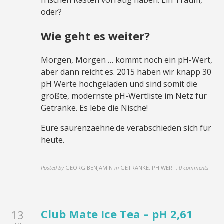
frischen Kasten vorrätig haben. Ein Traum,
oder?
Wie geht es weiter?
Morgen, Morgen … kommt noch ein pH-Wert,
aber dann reicht es. 2015 haben wir knapp 30
pH Werte hochgeladen und sind somit die
größte, modernste pH-Wertliste im Netz für
Getränke. Es lebe die Nische!
Eure saurenzaehne.de verabschieden sich für
heute.
Posted by
GEORG BENJAMIN
in
GETRÄNKE, PH WERT
,
0 comments
Club Mate Ice Tea – pH 2,61
13