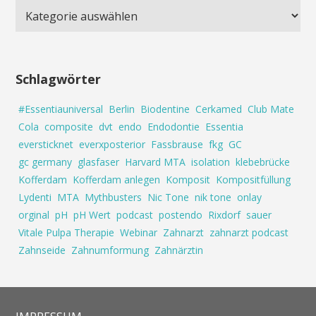
Schlagwörter
#Essentiauniversal
Berlin
Biodentine
Cerkamed
Club Mate
Cola
composite
dvt
endo
Endodontie
Essentia
eversticknet
everxposterior
Fassbrause
fkg
GC
gc germany
glasfaser
Harvard MTA
isolation
klebebrücke
Kofferdam
Kofferdam anlegen
Komposit
Kompositfüllung
Lydenti
MTA
Mythbusters
Nic Tone
nik tone
onlay
orginal
pH
pH Wert
podcast
postendo
Rixdorf
sauer
Vitale Pulpa Therapie
Webinar
Zahnarzt
zahnarzt podcast
Zahnseide
Zahnumformung
Zahnärztin