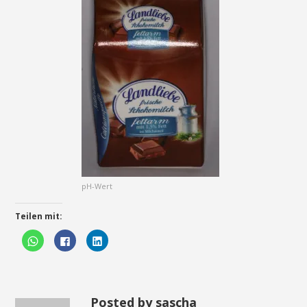
pH-Wert
Teilen mit:
Klicken,
Klick,
Klick,
um
um
um
auf
auf
auf
WhatsApp
Facebook
LinkedIn
zu
zu
zu
teilen
teilen
teilen
(Wird
(Wird
(Wird
in
in
in
Posted by sascha
neuem
neuem
neuem