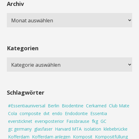
Archiv
Kategorien
Schlagwörter
#Essentiauniversal
Berlin
Biodentine
Cerkamed
Club Mate
Cola
composite
dvt
endo
Endodontie
Essentia
eversticknet
everxposterior
Fassbrause
fkg
GC
gc germany
glasfaser
Harvard MTA
isolation
klebebrücke
Kofferdam
Kofferdam anlegen
Komposit
Kompositfüllung