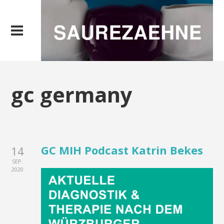
gc germany
GC MIH Podcast Katrin Bekes
14
SEP.
2020