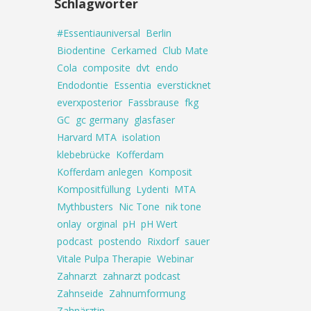
Schlagwörter
#Essentiauniversal
Berlin
Biodentine
Cerkamed
Club Mate
Cola
composite
dvt
endo
Endodontie
Essentia
eversticknet
everxposterior
Fassbrause
fkg
GC
gc germany
glasfaser
Harvard MTA
isolation
klebebrücke
Kofferdam
Kofferdam anlegen
Komposit
Kompositfüllung
Lydenti
MTA
Mythbusters
Nic Tone
nik tone
onlay
orginal
pH
pH Wert
podcast
postendo
Rixdorf
sauer
Vitale Pulpa Therapie
Webinar
Zahnarzt
zahnarzt podcast
Zahnseide
Zahnumformung
Zahnärztin