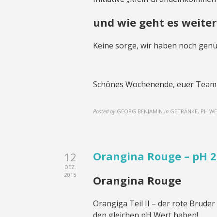
und wie geht es weiter
Keine sorge, wir haben noch gen
Schönes Wochenende, euer Team
Posted by
GEORG BENJAMIN
in
GETRÄNKE, PH W
Orangina Rouge – pH 2
12
DEZ.
2015
Orangina Rouge
Orangiga Teil II – der rote Brude
den gleichen pH Wert haben!