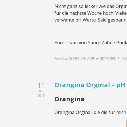
Nicht ganz so lecker wie das Orgin
für die nächste Woche hoch. Viell
verwante pH Werte. Seid gespannt
Eure Team von Saure Zähne Punk
Posted by
GEORG BENJAMIN
in
GETRÄNKE, PH W
Orangina Orginal – pH 
11
DEZ.
2015
Orangina
Orangina Orginal, die die für mich