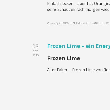
Einfach lecker … aber hat Orangin
sein? Schaut einfach morgen wied
Posted by
GEORG BENJAMIN
in
GETRÄNKE, PH W
Frozen Lime – ein Ener
03
DEZ.
2015
Frozen Lime
Alter Falter … Frozen Lime von Roc