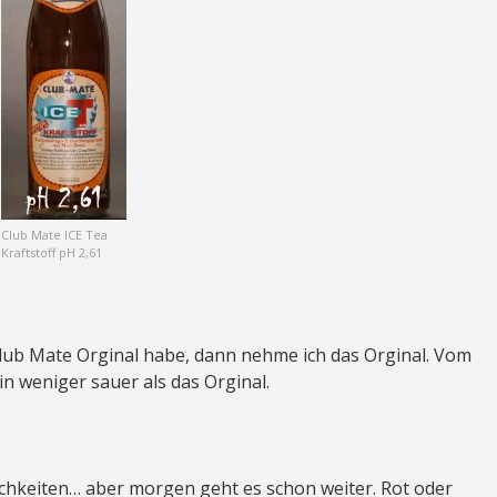
Club Mate ICE Tea
Kraftstoff pH 2,61
lub Mate Orginal habe, dann nehme ich das Orginal. Vom
in weniger sauer als das Orginal.
keiten… aber morgen geht es schon weiter. Rot oder