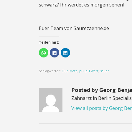
schwarz? Ihr werdet es morgen sehen!
Euer Team von Saurezaehne.de
Teilen mit:
Klicken,
Klick,
Klick,
um
um
um
auf
auf
auf
WhatsApp
Facebook
LinkedIn
zu
zu
zu
teilen
teilen
teilen
Schlagwörter:
Club Mate
,
pH
,
pH Wert
,
sauer
(Wird
(Wird
(Wird
in
in
in
neuem
neuem
neuem
Fenster
Fenster
Fenster
geöffnet)
geöffnet)
geöffnet)
Posted by Georg Benj
Zahnarzt in Berlin Spezial
View all posts by Georg Be