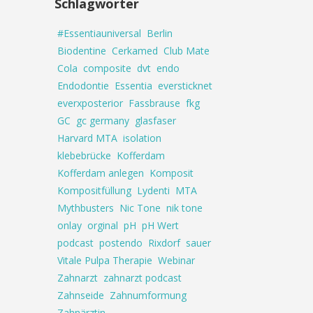
Schlagwörter
#Essentiauniversal
Berlin
Biodentine
Cerkamed
Club Mate
Cola
composite
dvt
endo
Endodontie
Essentia
eversticknet
everxposterior
Fassbrause
fkg
GC
gc germany
glasfaser
Harvard MTA
isolation
klebebrücke
Kofferdam
Kofferdam anlegen
Komposit
Kompositfüllung
Lydenti
MTA
Mythbusters
Nic Tone
nik tone
onlay
orginal
pH
pH Wert
podcast
postendo
Rixdorf
sauer
Vitale Pulpa Therapie
Webinar
Zahnarzt
zahnarzt podcast
Zahnseide
Zahnumformung
Zahnärztin